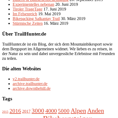
Experimentelles nebenan
20. Juni 2019
Tiroler TrageTage
17. Juni 2019
Im Felsenreich
19. Mai 2019
Bikepacking Salkantay Trail
30. März 2019
Stürmische Zeiten
16. März 2019
Über TrailHunter.de
TrailHunter.de ist ein Blog, der sich dem Mountainbikesport sowie
dem Bergsport im Allgemeinen widmet. Wir lieben es zu reisen, in
der Natur zu sein und dabei unvergessliche Erlebnisse mit Freunden
zu teilen.
Die alten Websites
v2.trailhunter.de
archive.trailhunter.de
archive.downthehill.de
Tags
Alpen
3000
Anden
2016
4000
5000
2017
2015