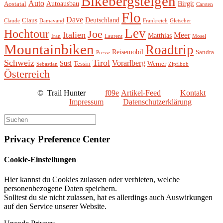
Bikebergsteigen
Auto
Autoausbau
Birgit
Aostatal
Carsten
Flo
Dave
Deutschland
Claus
Claude
Damavand
Frankreich
Gletscher
Lev
Hochtour
Joe
Italien
Meer
Matthias
Iran
Laurent
Mosel
Mountainbiken
Roadtrip
Reisemobil
Sandra
Presse
Schweiz
Tirol
Vorarlberg
Susi
Tessin
Werner
Sebastian
Zipflbob
Österreich
©
Trail Hunter
Artikel-Feed
Kontakt
Impressum
Datenschutzerklärung
Privacy Preference Center
Cookie-Einstellungen
Hier kannst du Cookies zulassen oder verbieten, welche
personenbezogene Daten speichern.
Solltest du sie nicht zulassen, hat es allerdings auch Auswirkungen
auf den Service unserer Website.