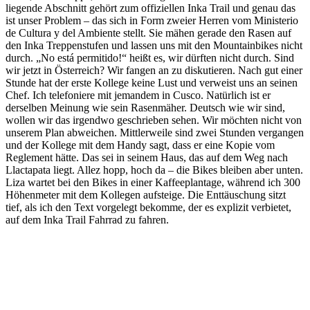
liegende Abschnitt gehört zum offiziellen Inka Trail und genau das
ist unser Problem – das sich in Form zweier Herren vom Ministerio
de Cultura y del Ambiente stellt. Sie mähen gerade den Rasen auf
den Inka Treppenstufen und lassen uns mit den Mountainbikes nicht
durch. „No está permitido!“ heißt es, wir dürften nicht durch. Sind
wir jetzt in Österreich? Wir fangen an zu diskutieren. Nach gut einer
Stunde hat der erste Kollege keine Lust und verweist uns an seinen
Chef. Ich telefoniere mit jemandem in Cusco. Natürlich ist er
derselben Meinung wie sein Rasenmäher. Deutsch wie wir sind,
wollen wir das irgendwo geschrieben sehen. Wir möchten nicht von
unserem Plan abweichen. Mittlerweile sind zwei Stunden vergangen
und der Kollege mit dem Handy sagt, dass er eine Kopie vom
Reglement hätte. Das sei in seinem Haus, das auf dem Weg nach
Llactapata liegt. Allez hopp, hoch da – die Bikes bleiben aber unten.
Liza wartet bei den Bikes in einer Kaffeeplantage, während ich 300
Höhenmeter mit dem Kollegen aufsteige. Die Enttäuschung sitzt
tief, als ich den Text vorgelegt bekomme, der es explizit verbietet,
auf dem Inka Trail Fahrrad zu fahren.