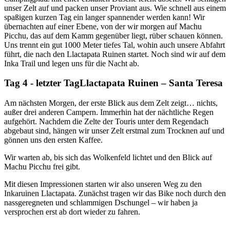
unser Zelt auf und packen unser Proviant aus. Wie schnell aus einem
spaßigen kurzen Tag ein langer spannender werden kann! Wir
übernachten auf einer Ebene, von der wir morgen auf Machu
Picchu, das auf dem Kamm gegenüber liegt, rüber schauen können.
Uns trennt ein gut 1000 Meter tiefes Tal, wohin auch unsere Abfahrt
führt, die nach den Llactapata Ruinen startet. Noch sind wir auf dem
Inka Trail und legen uns für die Nacht ab.
Tag 4 - letzter Tag
Llactapata Ruinen – Santa Teresa
Am nächsten Morgen, der erste Blick aus dem Zelt zeigt… nichts,
außer drei anderen Campern. Immerhin hat der nächtliche Regen
aufgehört. Nachdem die Zelte der Touris unter dem Regendach
abgebaut sind, hängen wir unser Zelt erstmal zum Trocknen auf und
gönnen uns den ersten Kaffee.
Wir warten ab, bis sich das Wolkenfeld lichtet und den Blick auf
Machu Picchu frei gibt.
Mit diesen Impressionen starten wir also unseren Weg zu den
Inkaruinen Llactapata. Zunächst tragen wir das Bike noch durch den
nassgeregneten und schlammigen Dschungel – wir haben ja
versprochen erst ab dort wieder zu fahren.