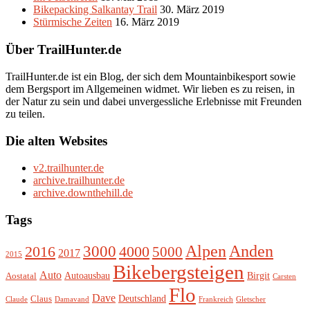
Bikepacking Salkantay Trail
30. März 2019
Stürmische Zeiten
16. März 2019
Über TrailHunter.de
TrailHunter.de ist ein Blog, der sich dem Mountainbikesport sowie
dem Bergsport im Allgemeinen widmet. Wir lieben es zu reisen, in
der Natur zu sein und dabei unvergessliche Erlebnisse mit Freunden
zu teilen.
Die alten Websites
v2.trailhunter.de
archive.trailhunter.de
archive.downthehill.de
Tags
Alpen
3000
Anden
2016
4000
5000
2017
2015
Bikebergsteigen
Auto
Autoausbau
Birgit
Aostatal
Carsten
Flo
Dave
Deutschland
Claus
Claude
Damavand
Frankreich
Gletscher