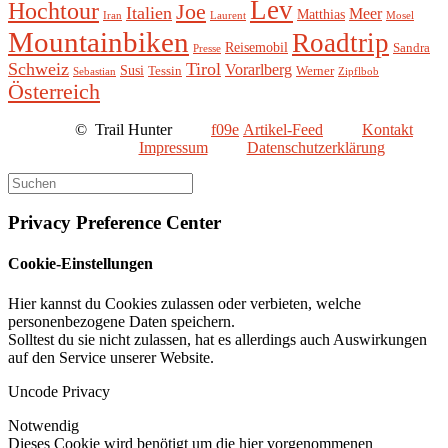
Lev
Hochtour
Joe
Italien
Meer
Matthias
Iran
Laurent
Mosel
Mountainbiken
Roadtrip
Reisemobil
Sandra
Presse
Schweiz
Tirol
Vorarlberg
Susi
Tessin
Werner
Sebastian
Zipflbob
Österreich
©
Trail Hunter
Artikel-Feed
Kontakt
Impressum
Datenschutzerklärung
Privacy Preference Center
Cookie-Einstellungen
Hier kannst du Cookies zulassen oder verbieten, welche
personenbezogene Daten speichern.
Solltest du sie nicht zulassen, hat es allerdings auch Auswirkungen
auf den Service unserer Website.
Uncode Privacy
Notwendig
Dieses Cookie wird benötigt um die hier vorgenommenen