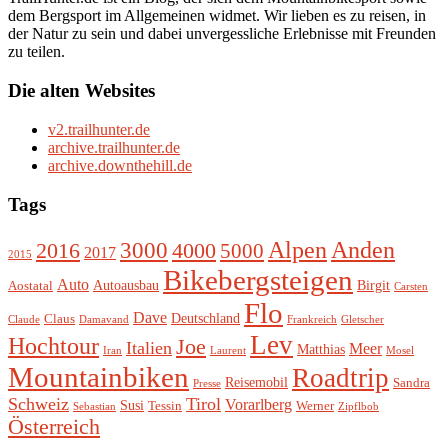
dem Bergsport im Allgemeinen widmet. Wir lieben es zu reisen, in
der Natur zu sein und dabei unvergessliche Erlebnisse mit Freunden
zu teilen.
Die alten Websites
v2.trailhunter.de
archive.trailhunter.de
archive.downthehill.de
Tags
Alpen
3000
Anden
2016
4000
5000
2017
2015
Bikebergsteigen
Auto
Autoausbau
Birgit
Aostatal
Carsten
Flo
Dave
Deutschland
Claus
Claude
Damavand
Frankreich
Gletscher
Lev
Hochtour
Joe
Italien
Meer
Matthias
Iran
Laurent
Mosel
Mountainbiken
Roadtrip
Reisemobil
Sandra
Presse
Schweiz
Tirol
Vorarlberg
Susi
Tessin
Werner
Sebastian
Zipflbob
Österreich