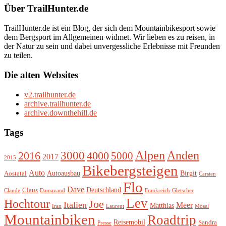
Über TrailHunter.de
TrailHunter.de ist ein Blog, der sich dem Mountainbikesport sowie
dem Bergsport im Allgemeinen widmet. Wir lieben es zu reisen, in
der Natur zu sein und dabei unvergessliche Erlebnisse mit Freunden
zu teilen.
Die alten Websites
v2.trailhunter.de
archive.trailhunter.de
archive.downthehill.de
Tags
Alpen
3000
Anden
2016
4000
5000
2017
2015
Bikebergsteigen
Auto
Autoausbau
Birgit
Aostatal
Carsten
Flo
Dave
Deutschland
Claus
Claude
Damavand
Frankreich
Gletscher
Lev
Hochtour
Joe
Italien
Meer
Matthias
Iran
Laurent
Mosel
Mountainbiken
Roadtrip
Reisemobil
Sandra
Presse