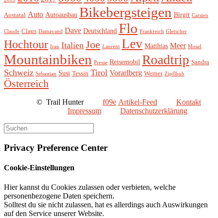
Bikebergsteigen
Auto
Autoausbau
Birgit
Aostatal
Carsten
Flo
Dave
Deutschland
Claus
Claude
Damavand
Frankreich
Gletscher
Lev
Hochtour
Joe
Italien
Meer
Matthias
Iran
Laurent
Mosel
Mountainbiken
Roadtrip
Reisemobil
Sandra
Presse
Schweiz
Tirol
Vorarlberg
Susi
Tessin
Werner
Sebastian
Zipflbob
Österreich
©
Trail Hunter
Artikel-Feed
Kontakt
Impressum
Datenschutzerklärung
Privacy Preference Center
Cookie-Einstellungen
Hier kannst du Cookies zulassen oder verbieten, welche
personenbezogene Daten speichern.
Solltest du sie nicht zulassen, hat es allerdings auch Auswirkungen
auf den Service unserer Website.