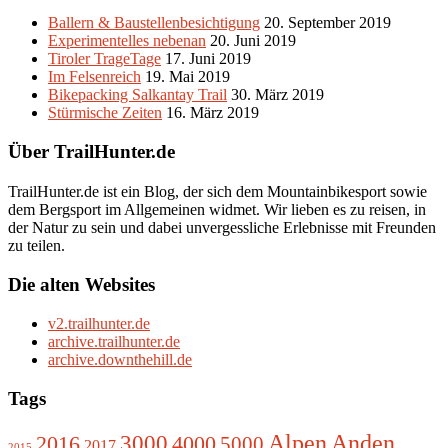
Ballern & Baustellenbesichtigung
20. September 2019
Experimentelles nebenan
20. Juni 2019
Tiroler TrageTage
17. Juni 2019
Im Felsenreich
19. Mai 2019
Bikepacking Salkantay Trail
30. März 2019
Stürmische Zeiten
16. März 2019
Über TrailHunter.de
TrailHunter.de ist ein Blog, der sich dem Mountainbikesport sowie
dem Bergsport im Allgemeinen widmet. Wir lieben es zu reisen, in
der Natur zu sein und dabei unvergessliche Erlebnisse mit Freunden
zu teilen.
Die alten Websites
v2.trailhunter.de
archive.trailhunter.de
archive.downthehill.de
Tags
Alpen
3000
Anden
2016
4000
5000
2017
2015