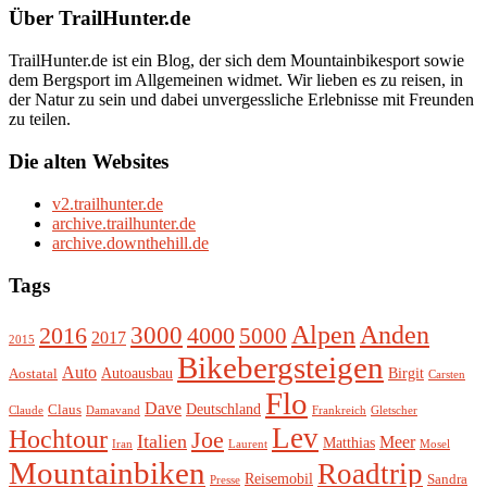
Über TrailHunter.de
TrailHunter.de ist ein Blog, der sich dem Mountainbikesport sowie
dem Bergsport im Allgemeinen widmet. Wir lieben es zu reisen, in
der Natur zu sein und dabei unvergessliche Erlebnisse mit Freunden
zu teilen.
Die alten Websites
v2.trailhunter.de
archive.trailhunter.de
archive.downthehill.de
Tags
Alpen
3000
Anden
2016
4000
5000
2017
2015
Bikebergsteigen
Auto
Autoausbau
Birgit
Aostatal
Carsten
Flo
Dave
Deutschland
Claus
Claude
Damavand
Frankreich
Gletscher
Lev
Hochtour
Joe
Italien
Meer
Matthias
Iran
Laurent
Mosel
Mountainbiken
Roadtrip
Reisemobil
Sandra
Presse