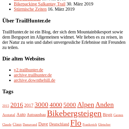
Bikepacking Salkantay Trail
30. März 2019
Stürmische Zeiten
16. März 2019
Über TrailHunter.de
TrailHunter.de ist ein Blog, der sich dem Mountainbikesport sowie
dem Bergsport im Allgemeinen widmet. Wir lieben es zu reisen, in
der Natur zu sein und dabei unvergessliche Erlebnisse mit Freunden
zu teilen.
Die alten Websites
v2.trailhunter.de
archive.trailhunter.de
archive.downthehill.de
Tags
Alpen
3000
Anden
2016
4000
5000
2017
2015
Bikebergsteigen
Auto
Autoausbau
Birgit
Aostatal
Carsten
Flo
Dave
Deutschland
Claus
Claude
Damavand
Frankreich
Gletscher