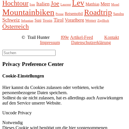
Lev
Hochtour
Joe
Italien
Meer
Matthias
Iran
Laurent
Mosel
Mountainbiken
Roadtrip
Reisemobil
Sandra
Presse
Schweiz
Tirol
Vorarlberg
Susi
Tessin
Werner
Sebastian
Zipflbob
Österreich
©
Trail Hunter
Artikel-Feed
Kontakt
Impressum
Datenschutzerklärung
Privacy Preference Center
Cookie-Einstellungen
Hier kannst du Cookies zulassen oder verbieten, welche
personenbezogene Daten speichern.
Solltest du sie nicht zulassen, hat es allerdings auch Auswirkungen
auf den Service unserer Website.
Uncode Privacy
Notwendig
Dieses Cookie wird benötigt um die hier vorgenommenen