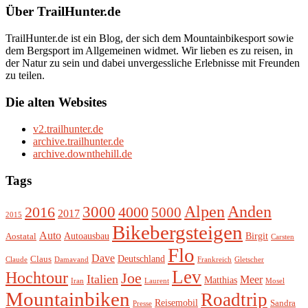
Über TrailHunter.de
TrailHunter.de ist ein Blog, der sich dem Mountainbikesport sowie
dem Bergsport im Allgemeinen widmet. Wir lieben es zu reisen, in
der Natur zu sein und dabei unvergessliche Erlebnisse mit Freunden
zu teilen.
Die alten Websites
v2.trailhunter.de
archive.trailhunter.de
archive.downthehill.de
Tags
Alpen
3000
Anden
2016
4000
5000
2017
2015
Bikebergsteigen
Auto
Autoausbau
Birgit
Aostatal
Carsten
Flo
Dave
Deutschland
Claus
Claude
Damavand
Frankreich
Gletscher
Lev
Hochtour
Joe
Italien
Meer
Matthias
Iran
Laurent
Mosel
Mountainbiken
Roadtrip
Reisemobil
Sandra
Presse