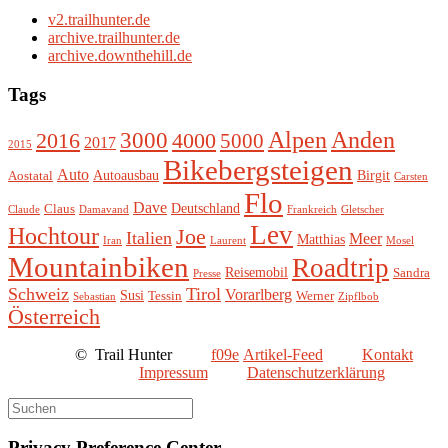
v2.trailhunter.de
archive.trailhunter.de
archive.downthehill.de
Tags
Alpen
3000
Anden
2016
4000
5000
2017
2015
Bikebergsteigen
Auto
Autoausbau
Birgit
Aostatal
Carsten
Flo
Dave
Deutschland
Claus
Claude
Damavand
Frankreich
Gletscher
Lev
Hochtour
Joe
Italien
Meer
Matthias
Iran
Laurent
Mosel
Mountainbiken
Roadtrip
Reisemobil
Sandra
Presse
Schweiz
Tirol
Vorarlberg
Susi
Tessin
Werner
Sebastian
Zipflbob
Österreich
©
Trail Hunter
Artikel-Feed
Kontakt
Impressum
Datenschutzerklärung
Privacy Preference Center