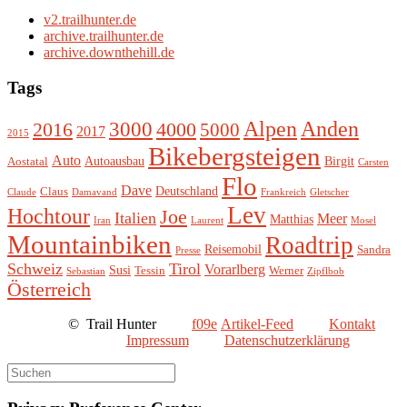
v2.trailhunter.de
archive.trailhunter.de
archive.downthehill.de
Tags
Alpen
3000
Anden
2016
4000
5000
2017
2015
Bikebergsteigen
Auto
Autoausbau
Birgit
Aostatal
Carsten
Flo
Dave
Deutschland
Claus
Claude
Damavand
Frankreich
Gletscher
Lev
Hochtour
Joe
Italien
Meer
Matthias
Iran
Laurent
Mosel
Mountainbiken
Roadtrip
Reisemobil
Sandra
Presse
Schweiz
Tirol
Vorarlberg
Susi
Tessin
Werner
Sebastian
Zipflbob
Österreich
©
Trail Hunter
Artikel-Feed
Kontakt
Impressum
Datenschutzerklärung