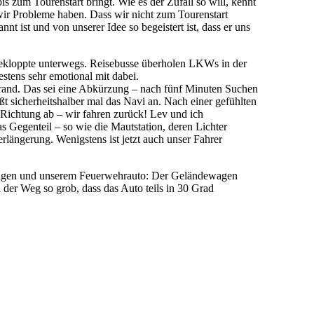
 zum Tourenstart bringt. Wie es der Zufall so will, kennt
ir Probleme haben. Dass wir nicht zum Tourenstart
 ist und von unserer Idee so begeistert ist, dass er uns
r Bekloppte unterwegs. Reisebusse überholen LKWs in der
stens sehr emotional mit dabei.
enrand. Das sei eine Abkürzung – nach fünf Minuten Suchen
ßt sicherheitshalber mal das Navi an. Nach einer gefühlten
e Richtung ab – wir fahren zurück! Lev und ich
das Gegenteil – so wie die Mautstation, deren Lichter
längerung. Wenigstens ist jetzt auch unser Fahrer
wagen und unserem Feuerwehrauto: Der Geländewagen
 der Weg so grob, dass das Auto teils in 30 Grad