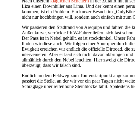
Nach unserem
kläglichen Scheitern
in der Zufahrt mit unse
Liza einen Downhiller aus Lima. Und der kennt einen peru
kommen, ist ein Problem. Ein kurzer Besuch im „OnlyBikes“ 
nicht nur hochbringen will, sondern auch einfach mit zum G
Wir passieren den Stadtrand von Arequipa und fahren die k
Außenkurve, verrückte PKW-Fahrer liefern sich fast schon 
Der Pass ist in Nebel gehüllt, es ist stockdunkel. Unser 
finden wir diese auch. Wir folgen einer Spur quer durch die
Ewigkeit erreichen wir endlich die offizielle Dirtroad, die
intervenieren. Aber er lässt sich nicht davon abbringen und 
allmählich durch den Nebel leuchten. Hier zweigt die Dirt
überzeugt, dass wir falsch sind.
Endlich an dem Feldweg zum Tourenstartpunkt angekomme
passiert die Stelle, an der wir vor ein paar Tagen nicht w
Schräglage über reifenhohe Steinblöcke fährt. Spätestens h