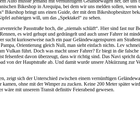
rem Auto musste jemand mit vernünftigem Geländewagen her, der uns bis
anischen Bikeshop in Arequipa, bei dem wir uns melden sollen, wenn w
Bikeshop bringt uns einen Guide, der mit dem Bikeshopbesitzer bekannt
ipfel aufsteigen will, um das „Spektakel“ zu sehen.
urvenreiche Passstraße hoch, die „niemals schläft“. Hier sind fast nu
Rennen, es wird gehupt und gedrängelt und auch unser Fahrer ist minde
Fahrer sucht kurioserweise nach ein paar Geländewagenspuren am Straß
 Pampa, Orientierung gleich Null, man sieht einfach nichts. Lev schmei
 zum Vulkan führt. Doch was macht unser Fahrer? Er biegt in die falsch
ist felsenfest davon überzeugt, dass wir richtig sind. Das Navi spricht 
road von der Hauptstraße ab. Und damit wurde unsere Abkürzung zur Ver
n, zeigt sich der Unterschied zwischen einem vernünftigen Gelände
eiter kamen, ohne mit der Wimper zu zucken. Keine 200 Meter später wird
ier wäre mit unserem Transit definitiv Feierabend gewesen.