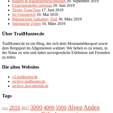
Ballern & Baustellenbesichtigung
20. September 2019
Experimentelles nebenan
20. Juni 2019
Tiroler TrageTage
17. Juni 2019
Im Felsenreich
19. Mai 2019
Bikepacking Salkantay Trail
30. März 2019
Stürmische Zeiten
16. März 2019
Über TrailHunter.de
TrailHunter.de ist ein Blog, der sich dem Mountainbikesport sowie
dem Bergsport im Allgemeinen widmet. Wir lieben es zu reisen, in
der Natur zu sein und dabei unvergessliche Erlebnisse mit Freunden
zu teilen.
Die alten Websites
v2.trailhunter.de
archive.trailhunter.de
archive.downthehill.de
Tags
Alpen
3000
Anden
2016
4000
5000
2017
2015