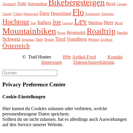
Bikebergsteigen
Auto
Autoausbau
Birgit
Aostatal
Carsten
Flo
Dave
Deutschland
Claus
Claude
Damavand
Frankreich
Gletscher
Lev
Hochtour
Joe
Italien
Meer
Matthias
Iran
Laurent
Mosel
Mountainbiken
Roadtrip
Reisemobil
Sandra
Presse
Schweiz
Tirol
Vorarlberg
Susi
Tessin
Werner
Sebastian
Zipflbob
Österreich
©
Trail Hunter
Artikel-Feed
Kontakt
Impressum
Datenschutzerklärung
Privacy Preference Center
Cookie-Einstellungen
Hier kannst du Cookies zulassen oder verbieten, welche
personenbezogene Daten speichern.
Solltest du sie nicht zulassen, hat es allerdings auch Auswirkungen
auf den Service unserer Website.